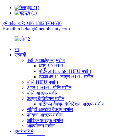
हमें कॉल करें: +86 18823704636
E-mail: rebekah@menobeauty.com
घर
उत्पादों
3डी एचआईएफयू मशीन
धातु 3D HIFU
पोर्टेबल 11 लाइन HIFU मशीन
ऊर्ध्वाधर 11 लाइन HIFU मशीन
योनि HIFU मशीन
2 इन 1 HIFU योनि मशीन
योनि आरएफ मशीन
वैक्यूम कैविटेशन मशीन
वर्टिकल वैक्यूम कैविटेशन आरएफ मशीन
सीईटी आरईटी वैक्यूम मशीन
फोकस आरएफ मशीन
आंशिक आरएफ मशीन
ऑक्सीजन मशीन
हमारे बारे में