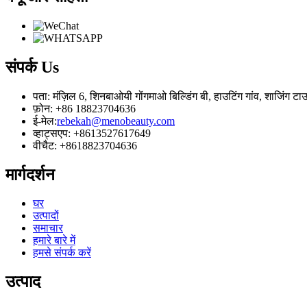
संपर्क
Us
पता: मंज़िल 6, शिनबाओयी गोंगमाओ बिल्डिंग बी, हाउटिंग गांव, शाजिंग 
फ़ोन: +86 18823704636
ई-मेल:
rebekah@menobeauty.com
व्हाट्सएप: +8613527617649
वीचैट: +8618823704636
मार्गदर्शन
घर
उत्पादों
समाचार
हमारे बारे में
हमसे संपर्क करें
उत्पाद