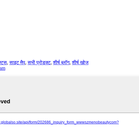
क्टस
,
साइट मैप
,
सभी प्रोडक्ट
,
शीर्ष ब्लॉग
,
शीर्ष खोज