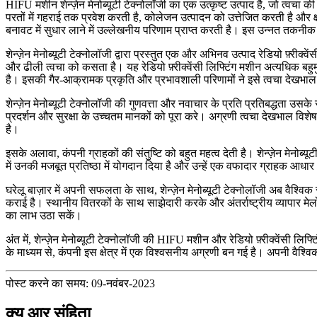
HIFU मशीन शेन्ज़ेन मेनोब्यूटी टेक्नोलॉजी का एक उत्कृष्ट उत्पाद है, जो त्वचा
परतों में गहराई तक प्रवेश करती है, कोलेजन उत्पादन को उत्तेजित करती है औ
बनावट में सुधार लाने में उल्लेखनीय परिणाम प्राप्त करती है। इस उन्नत तकनीक ने
शेन्ज़ेन मेनोब्यूटी टेक्नोलॉजी द्वारा प्रस्तुत एक और अभिनव उत्पाद रेडियो फ़्री
और ढीली त्वचा को कसता है। यह रेडियो फ़्रीक्वेंसी लिफ्टिंग मशीन अत्यधिक ब
है। इसकी गैर-आक्रामक प्रकृति और प्रभावशाली परिणामों ने इसे त्वचा देखभाल
शेन्ज़ेन मेनोब्यूटी टेक्नोलॉजी की गुणवत्ता और नवाचार के प्रति प्रतिबद्धता उस
प्रदर्शन और सुरक्षा के उच्चतम मानकों को पूरा करे। अग्रणी त्वचा देखभाल विश
है।
इसके अलावा, कंपनी ग्राहकों की संतुष्टि को बहुत महत्व देती है। शेन्ज़ेन मेनोब्
में उनकी मजबूत प्रतिष्ठा में योगदान दिया है और उन्हें एक वफादार ग्राहक आधार
घरेलू बाज़ार में अपनी सफलता के साथ, शेन्ज़ेन मेनोब्यूटी टेक्नोलॉजी अब वैश्वि
कराई है। स्थानीय वितरकों के साथ साझेदारी करके और अंतर्राष्ट्रीय व्यापार म
का लाभ उठा सकें।
अंत में, शेन्ज़ेन मेनोब्यूटी टेक्नोलॉजी की HIFU मशीन और रेडियो फ़्रीक्वेंसी ल
के माध्यम से, कंपनी इस क्षेत्र में एक विश्वसनीय अग्रणी बन गई है। अपनी वैश्विक 
पोस्ट करने का समय: 09-नवंबर-2023
क्यू आर संहिता