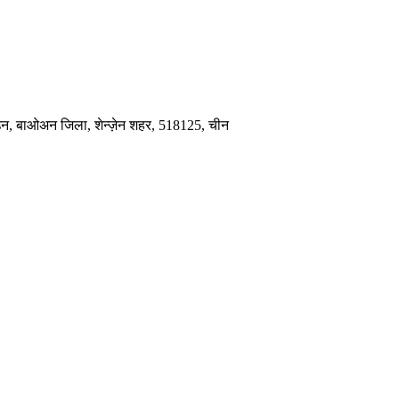
टाउन, बाओअन जिला, शेन्ज़ेन शहर, 518125, चीन