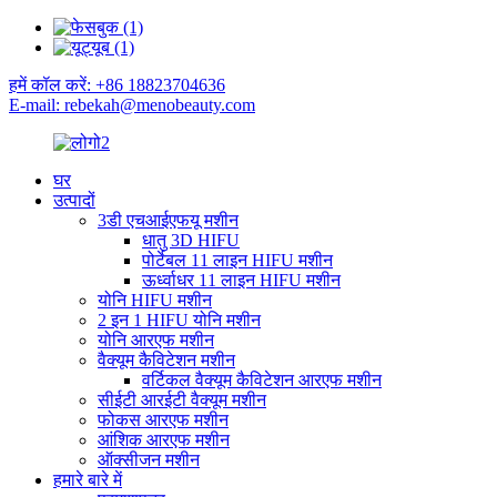
हमें कॉल करें: +86 18823704636
E-mail: rebekah@menobeauty.com
घर
उत्पादों
3डी एचआईएफयू मशीन
धातु 3D HIFU
पोर्टेबल 11 लाइन HIFU मशीन
ऊर्ध्वाधर 11 लाइन HIFU मशीन
योनि HIFU मशीन
2 इन 1 HIFU योनि मशीन
योनि आरएफ मशीन
वैक्यूम कैविटेशन मशीन
वर्टिकल वैक्यूम कैविटेशन आरएफ मशीन
सीईटी आरईटी वैक्यूम मशीन
फोकस आरएफ मशीन
आंशिक आरएफ मशीन
ऑक्सीजन मशीन
हमारे बारे में