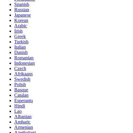
Spanish
Russian
Japanese
Korean
Arabic
Irish
Greek
Turkish
Italian
Danish
Romanian
Indonesian
Czech
Afrikaans
Swedish
Polish
Basque
Catalan
Esperanto
Hindi
Lao
Albanian
Amharic
Armenian
Azerbaijani