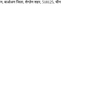
टाउन, बाओअन जिला, शेन्ज़ेन शहर, 518125, चीन