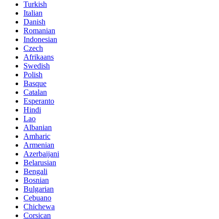
Turkish
Italian
Danish
Romanian
Indonesian
Czech
Afrikaans
Swedish
Polish
Basque
Catalan
Esperanto
Hindi
Lao
Albanian
Amharic
Armenian
Azerbaijani
Belarusian
Bengali
Bosnian
Bulgarian
Cebuano
Chichewa
Corsican