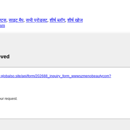
क्टस
,
साइट मैप
,
सभी प्रोडक्ट
,
शीर्ष ब्लॉग
,
शीर्ष खोज