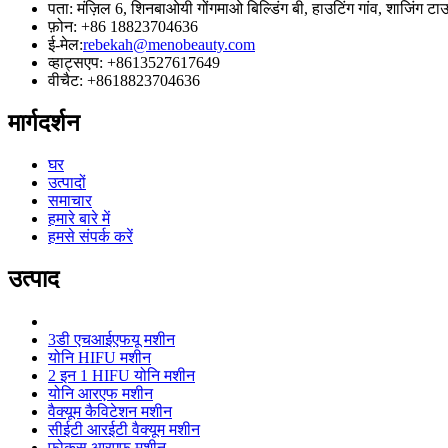
पता: मंज़िल 6, शिनबाओयी गोंगमाओ बिल्डिंग बी, हाउटिंग गांव, शाजिंग 
फ़ोन: +86 18823704636
ई-मेल:
rebekah@menobeauty.com
व्हाट्सएप: +8613527617649
वीचैट: +8618823704636
मार्गदर्शन
घर
उत्पादों
समाचार
हमारे बारे में
हमसे संपर्क करें
उत्पाद
3डी एचआईएफयू मशीन
योनि HIFU मशीन
2 इन 1 HIFU योनि मशीन
योनि आरएफ मशीन
वैक्यूम कैविटेशन मशीन
सीईटी आरईटी वैक्यूम मशीन
फोकस आरएफ मशीन