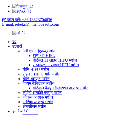
हमें कॉल करें: +86 18823704636
E-mail: rebekah@menobeauty.com
घर
उत्पादों
3डी एचआईएफयू मशीन
धातु 3D HIFU
पोर्टेबल 11 लाइन HIFU मशीन
ऊर्ध्वाधर 11 लाइन HIFU मशीन
योनि HIFU मशीन
2 इन 1 HIFU योनि मशीन
योनि आरएफ मशीन
वैक्यूम कैविटेशन मशीन
वर्टिकल वैक्यूम कैविटेशन आरएफ मशीन
सीईटी आरईटी वैक्यूम मशीन
फोकस आरएफ मशीन
आंशिक आरएफ मशीन
ऑक्सीजन मशीन
हमारे बारे में